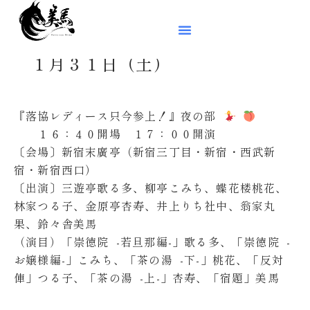
１月３１日（土）
『落協レディース只今参上！』夜の部
１６：４０開場 １７：００開演
〔会場〕新宿末廣亭（新宿三丁目・新宿・西武新
宿・新宿西口）
〔出演〕三遊亭歌る多、柳亭こみち、蝶花楼桃花、
林家つる子、金原亭杏寿、井上りち社中、翁家丸
果、鈴々舎美馬
（演目）「崇徳院 -若旦那編-」歌る多、「崇徳院 -
お嬢様編-」こみち、「茶の湯 -下-」桃花、「反対
俥」つる子、「茶の湯 -上-」杏寿、「宿題」美馬