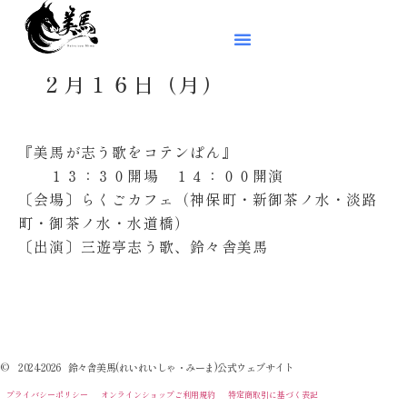
２月１６日（月）
『美馬が志う歌をコテンぱん』
１３：３０開場 １４：００開演
〔会場〕らくごカフェ（神保町・新御茶ノ水・淡路
町・御茶ノ水・水道橋）
〔出演〕三遊亭志う歌、鈴々舎美馬
© 2024-2026 鈴々舎美馬(れいれいしゃ・みーま)公式ウェブサイト
プライバシーポリシー
オンラインショップご利用規約
特定商取引に基づく表記