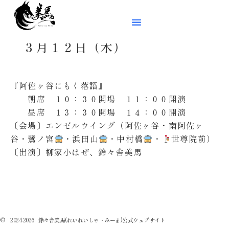
３月１２日（木）
『阿佐ヶ谷にもく落語』
朝席 １０：３０開場 １１：００開演
昼席 １３：３０開場 １４：００開演
〔会場〕エンゼルウイング（阿佐ヶ谷・南阿佐ヶ
谷・鷺ノ宮
・浜田山
・中村橋
️
・
世尊院前）
〔出演〕柳家小はぜ、鈴々舎美馬
© 2024-2026 鈴々舎美馬(れいれいしゃ・みーま)公式ウェブサイト