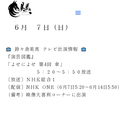
６月 ７日（日）
️
鈴々舎美馬 テレビ出演情報
️
『演芸図鑑』
「よせによせ 第4回 傘」
５：２０～５：５０放送
〔放送〕ＮＨＫ総合１
〔配信〕NHK ONE（6月7日5:20〜6月14日5:50）
（備考）映像大喜利コーナーに出演