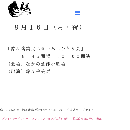
９月１６日（月・祝）
「鈴々舎美馬ネタ下ろしひとり会」
９：４５開場 １０：００開演
（会場）なかの芸能小劇場
（出演）鈴々舎美馬
© 2024-2026 鈴々舎美馬(れいれいしゃ・みーま)公式ウェブサイト
プライバシーポリシー
オンラインショップご利用規約
特定商取引に基づく表記