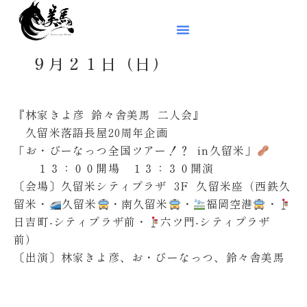
９月２１日（日）
『林家きよ彦 鈴々舎美馬 二人会』
久留米落語長屋20周年企画
「お・ぴーなっつ全国ツアー！？ in久留米」
１３：００開場 １３：３０開演
〔会場〕久留米シティプラザ 3F 久留米座（西鉄久
留米・
久留米
・南久留米
️
・
福岡空港
️
・
日吉町-シティプラザ前・
六ツ門-シティプラザ
前）
〔出演〕林家きよ彦、お・ぴーなっつ、鈴々舎美馬