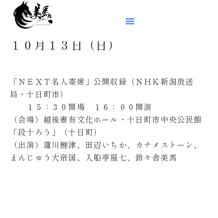
１０月１３日（日）
「ＮＥＸＴ名人寄席」公開収録（ＮＨＫ新潟放送
局・十日町市）
１５：３０開場 １６：００開演
（会場）越後妻有文化ホール・十日町市中央公民館
「段十ろう」（十日町）
（出演）瀧川鯉津、田辺いちか、カナメストーン、
まんじゅう大帝国、入船亭扇七、鈴々舎美馬