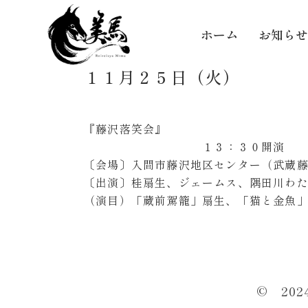
ホーム
お知らせ
１１月２５日（火）
『藤沢落笑会』
１３：３０開演
〔会場〕入間市藤沢地区センター（武蔵
〔出演〕桂扇生、ジェームス、隅田川わ
（演目）「蔵前駕籠」扇生、「猫と金魚
© 20