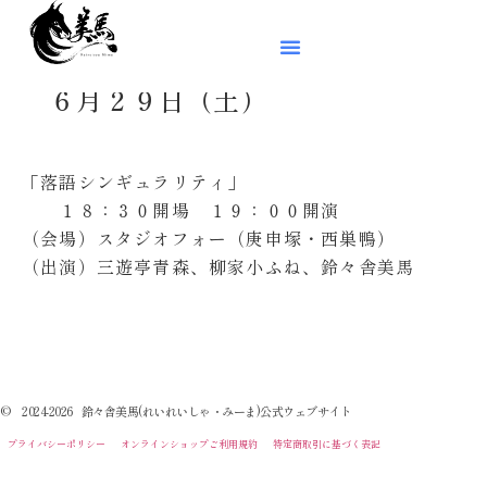
６月２９日（土）
「落語シンギュラリティ」
１８：３０開場 １９：００開演
（会場）スタジオフォー（庚申塚・西巣鴨）
（出演）三遊亭青森、柳家小ふね、鈴々舎美馬
© 2024-2026 鈴々舎美馬(れいれいしゃ・みーま)公式ウェブサイト
プライバシーポリシー
オンラインショップご利用規約
特定商取引に基づく表記