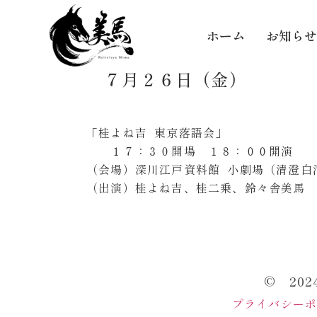
ホーム
お知らせ
７月２６日（金）
「桂よね吉 東京落語会」
１７：３０開場 １８：００開演
（会場）深川江戸資料館 小劇場（清澄白
（出演）桂よね吉、桂二乗、鈴々舎美馬
© 20
プライバシー